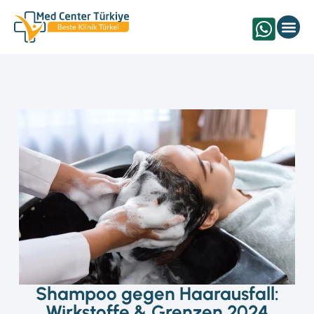
Augenbehandlung Türk
Shampoo gegen Haarausfall:
Wirkstoffe & Grenzen 2024