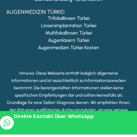
AUGENMEDIZIN TÜRKEI
Trifokallinsen Türkei
Linsenimplantation Türkei
Multifokallinsen Türkei
Augenlasern Türkei
Augenmedizin Türkei Kosten
Hinweis: Diese Webseite enthält lediglich allgemeine
Informationen und ist ausschließlich zu Informationszwecken
bestimmt. Die bereitgestellten Informationen stellen keine
spezifischen Empfehlungen dar und sollten keinesfalls als
Grundlage für eine Selbst-Diagnose dienen. Wir empfehlen Ihnen,
den Rat eines qualifizierten Arztes einzuholen, um eine genaue
Direkte Kontakt Über WhatsApp
Diagnose und Behandlung zu erhalten.
Copyright © 2025 Beste Klinik Türkei