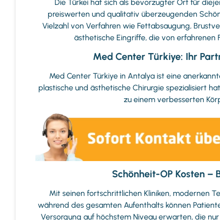
Die Türkei hat sich als bevorzugter Ort für diej
preiswerten und qualitativ überzeugenden Schönh
Vielzahl von Verfahren wie Fettabsaugung, Brustver
ästhetische Eingriffe, die von erfahrene
Med Center Türkiye: Ihr Par
Med Center Türkiye in Antalya ist eine anerkannt
plastische und ästhetische Chirurgie spezialisiert ha
zu einem verbesserten Körp
Schönheit-OP Kosten – B
Mit seinen fortschrittlichen Kliniken, modernen
während des gesamten Aufenthalts können Patiente
Versorgung auf höchstem Niveau erwarten, die nur 