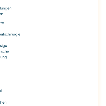
lungen
en.
zte
itschirurgie
ssige
ische
gung
il
hen,