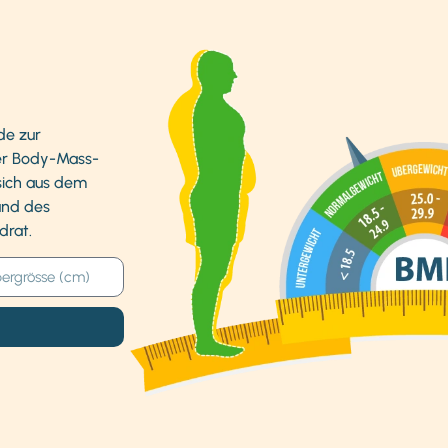
de zur
er Body-Mass-
 sich aus dem
und des
drat.