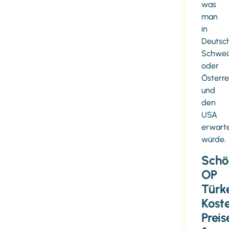
was
man
in
Deutsch
Schwei
oder
Österre
und
den
USA
erwart
würde.
Schö
OP
Türk
Kost
Preis