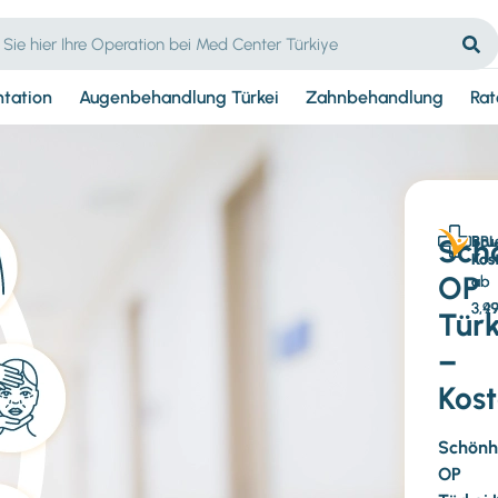
ntation
Augenbehandlung Türkei
Zahnbehandlung
Rat
Sch
Bru
BBL
Kos
Kos
OP
ab
ab
3,4
3,9
Türk
–
Kos
Schönh
OP