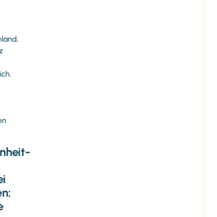
land,
z
ich,
en
nheit-
ei
en:
e