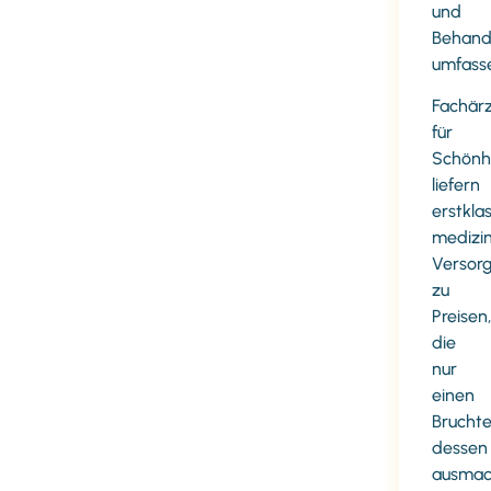
und
Behand
umfass
Fachär
für
Schönhe
liefern
erstkla
medizin
Versor
zu
Preisen,
die
nur
einen
Bruchte
dessen
ausmac