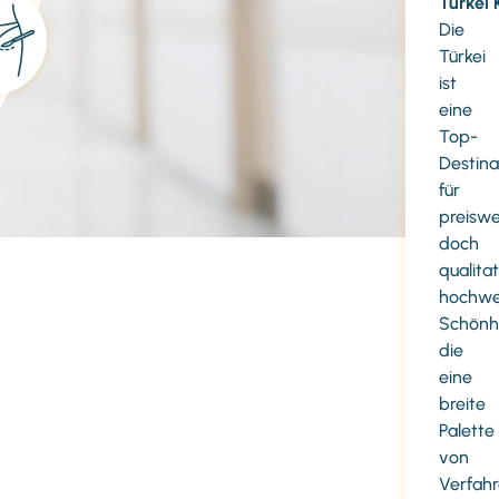
Türkei
K
Die
Türkei
ist
eine
Top-
Destina
für
preiswe
doch
qualitat
hochwe
Schönhe
die
eine
breite
Palette
von
Verfah