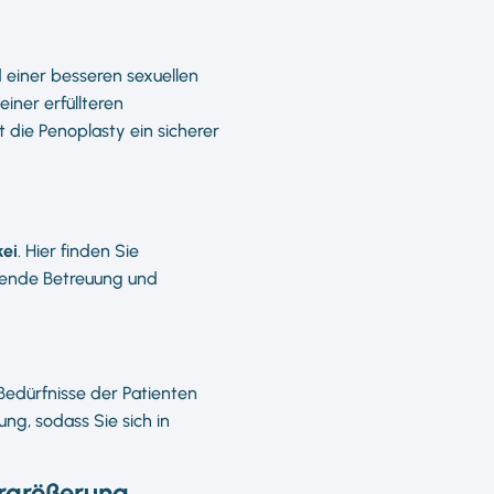
 einer besseren sexuellen
iner erfüllteren
 die Penoplasty ein sicherer
kei
. Hier finden Sie
assende Betreuung und
 Bedürfnisse der Patienten
ng, sodass Sie sich in
ergrößerung