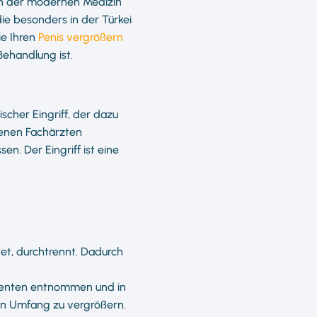
 in der modernen Medizin
die besonders in der Türkei
ie Ihren
Penis vergrößern
 Behandlung ist.
gischer Eingriff, der dazu
renen Fachärzten
en. Der Eingriff ist eine
et, durchtrennt. Dadurch
tienten entnommen und in
den Umfang zu vergrößern.