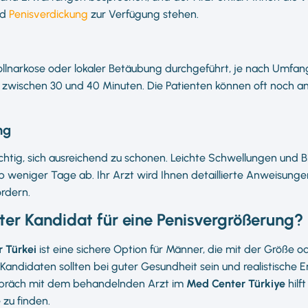
nd
Penisverdickung
zur Verfügung stehen.
llnarkose oder lokaler Betäubung durchgeführt, je nach Umfang
 zwischen 30 und 40 Minuten. Die Patienten können oft noch 
ng
chtig, sich ausreichend zu schonen. Leichte Schwellungen und 
lb weniger Tage ab. Ihr Arzt wird Ihnen detaillierte Anweisun
ördern.
eter Kandidat für eine Penisvergrößerung?
r Türkei
ist eine sichere Option für Männer, die mit der Größe o
Kandidaten sollten bei guter Gesundheit sein und realistische
espräch mit dem behandelnden Arzt im
Med Center Türkiye
hilf
 zu finden.