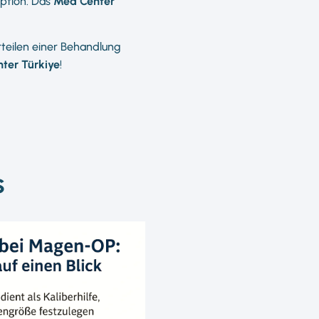
Option. Das
Med Center
rteilen einer Behandlung
ter Türkiye
!
s