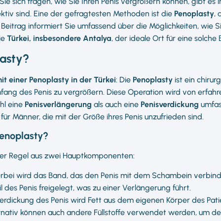
ie sich fragen, wie Sie Ihren Penis vergrößern können, gibt es
ektiv sind. Eine der gefragtesten Methoden ist die
Penoplasty
, 
 Beitrag informiert Sie umfassend über die Möglichkeiten, wie S
ie
Türkei, insbesondere Antalya
, der ideale Ort für eine solche
lasty?
it einer Penoplasty in der Türkei
: Die
Penoplasty
ist ein chirur
fang des Penis zu vergrößern. Diese Operation wird von erfah
hl eine
Penisverlängerung
als auch eine
Penisverdickung
umfass
für Männer, die mit der Größe ihres Penis unzufrieden sind.
Penoplasty?
 der Regel aus zwei Hauptkomponenten:
ierbei wird das Band, das den Penis mit dem Schambein verbind
l des Penis freigelegt, was zu einer Verlängerung führt.
Verdickung des Penis wird Fett aus dem eigenen Körper des Pa
lternativ können auch andere Füllstoffe verwendet werden, um 