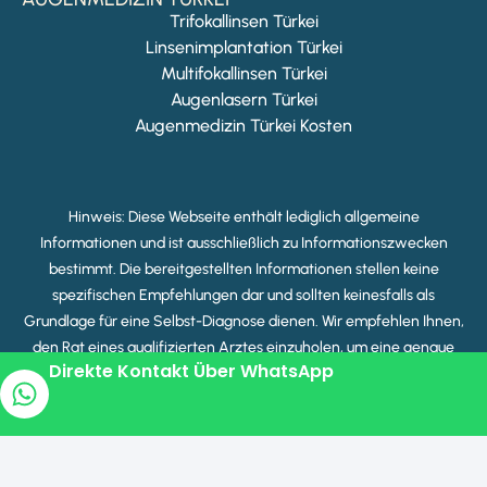
Trifokallinsen Türkei
Linsenimplantation Türkei
Multifokallinsen Türkei
Augenlasern Türkei
Augenmedizin Türkei Kosten
Hinweis: Diese Webseite enthält lediglich allgemeine
Informationen und ist ausschließlich zu Informationszwecken
bestimmt. Die bereitgestellten Informationen stellen keine
spezifischen Empfehlungen dar und sollten keinesfalls als
Grundlage für eine Selbst-Diagnose dienen. Wir empfehlen Ihnen,
den Rat eines qualifizierten Arztes einzuholen, um eine genaue
Direkte Kontakt Über WhatsApp
Diagnose und Behandlung zu erhalten.
Copyright © 2025 Beste Klinik Türkei