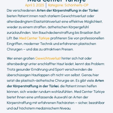
April 3, 2025
Kategorie:
Schönheits-OP
Die verschiedenen
Arten der Körperstraffung in der Türkei
bieten Patient:innen nach starkem Gewichtsverlust oder
altersbedingtem Elastizitätsverlust eine effektive Möglichkeit,
wieder zu einem straffen, ästhetischen Körpergefühl
zurückzufinden. Von Bauchdeckenstraffung bis Brazilian Butt
Lift: Bei
Med Center Türkiye
profitieren Sie von professionellen
Eingriffen, moderner Technik und erfahrenen plastischen
Chirurgen – und das zu attraktiven Preisen.
Wer einen großen
Gewichtsverlust
hinter sich hat oder
altersbedingt unter erschlaffter Haut leidet, kennt das Problem:
Trotz gesunder Ernährung und Sport verschwinden die
überschüssigen Hautlappen oft nicht von selbst. Genau hier
setzt die plastisch-ästhetische Chirurgie an. Es gibt viele
Arten
der Körperstraffung in der Türkei
, die Patient:innen helfen
können, sich wieder rundum wohlzufühlen. Med Center Türkiye
bietet Ihnen eine umfassende Auswahl an Arten der
Körperstraffung mit erfahrenen Fachärzten – sicher, bezahlbar
und auf höchstem medizinischem Niveau.